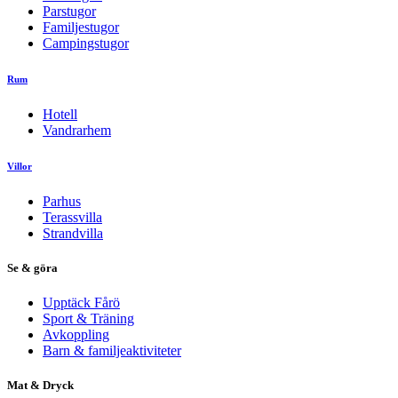
Parstugor
Familjestugor
Campingstugor
Rum
Hotell
Vandrarhem
Villor
Parhus
Terassvilla
Strandvilla
Se & göra
Upptäck Fårö
Sport & Träning
Avkoppling
Barn & familjeaktiviteter
Mat & Dryck