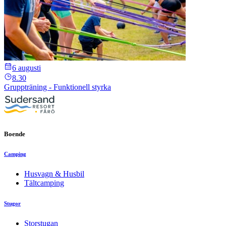
6 augusti
8.30
Gruppträning - Funktionell styrka
Boende
Camping
Husvagn & Husbil
Tältcamping
Stugor
Storstugan