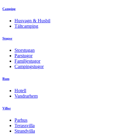
Camping
Husvagn & Husbil
Tältcamping
Stugor
Storstugan
Parstugor
Familjestugor
Campingstugor
Rum
Hotell
Vandrarhem
Villor
Parhus
Terassvilla
Strandvilla