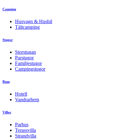
Camping
Husvagn & Husbil
Tältcamping
Stugor
Storstugan
Parstugor
Familjestugor
Campingstugor
Rum
Hotell
Vandrarhem
Villor
Parhus
Terassvilla
Strandvilla