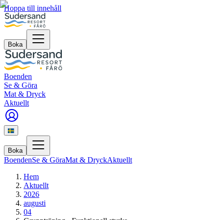
Hoppa till innehåll
Boka
Boenden
Se & Göra
Mat & Dryck
Aktuellt
Boka
Boenden
Se & Göra
Mat & Dryck
Aktuellt
Hem
Aktuellt
2026
augusti
04