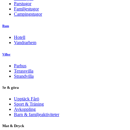
Parstugor
Familjestugor
Campingstugor
Rum
Hotell
Vandrarhem
Villor
Parhus
Terassvilla
Strandvilla
Se & göra
Upptäck Fårö
Sport & Träning
Avkoppling
Barn & familjeaktiviteter
Mat & Dryck