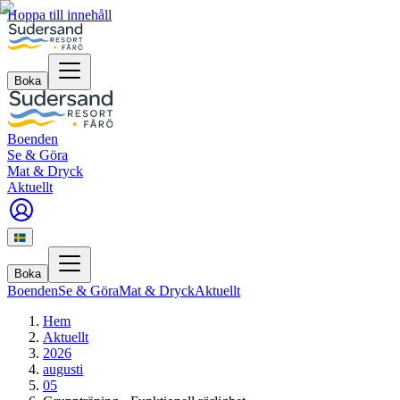
Hoppa till innehåll
Boka
Boenden
Se & Göra
Mat & Dryck
Aktuellt
Boka
Boenden
Se & Göra
Mat & Dryck
Aktuellt
Hem
Aktuellt
2026
augusti
05