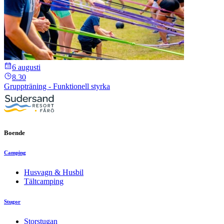
6 augusti
8.30
Gruppträning - Funktionell styrka
Boende
Camping
Husvagn & Husbil
Tältcamping
Stugor
Storstugan