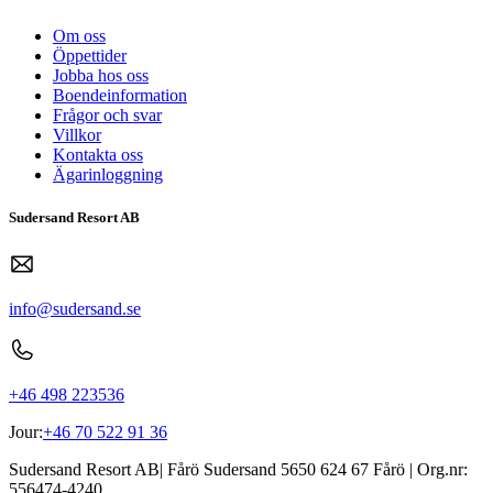
Om oss
Öppettider
Jobba hos oss
Boendeinformation
Frågor och svar
Villkor
Kontakta oss
Ägarinloggning
Sudersand Resort AB
info@sudersand.se
+46 498 223536
Jour:
+46 70 522 91 36
Sudersand Resort AB
|
Fårö Sudersand 5650
624 67
Fårö
| Org.nr:
556474-4240