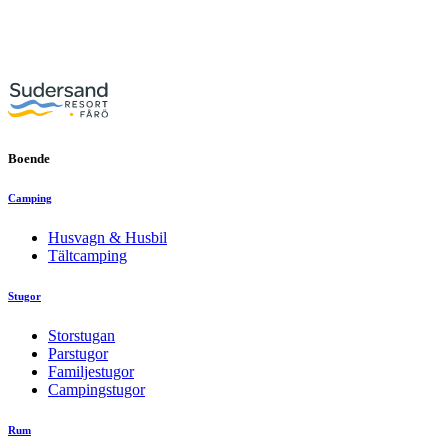
Boende
Camping
Husvagn & Husbil
Tältcamping
Stugor
Storstugan
Parstugor
Familjestugor
Campingstugor
Rum