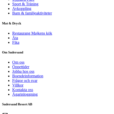
Sport & Träning
Avkoppling
Barn & familjeaktiviteter
Mat & Dryck
Restaurang Majkens kök
Äta
Fika
Om Sudersand
Om oss
Öppettider
Jobba hos oss
Boendeinformation
Frågor och svar
Villkor
Kontakta oss
Ägarinloggning
Sudersand Resort AB