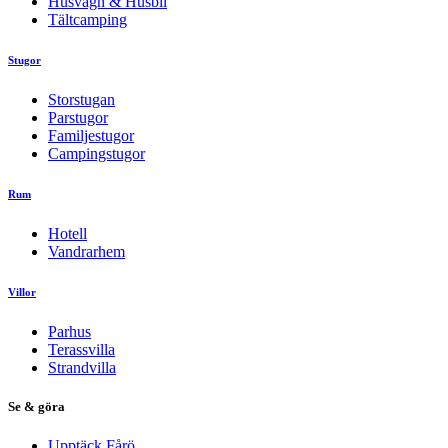
Husvagn & Husbil
Tältcamping
Stugor
Storstugan
Parstugor
Familjestugor
Campingstugor
Rum
Hotell
Vandrarhem
Villor
Parhus
Terassvilla
Strandvilla
Se & göra
Upptäck Fårö