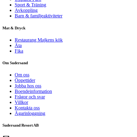
Sport & Träning
Avkoppling
Barn & familjeaktiviteter
Mat & Dryck
Restaurang Majkens kök
Äta
Fika
Om Sudersand
Om oss
Öppettider
Jobba hos oss
Boendeinformation
Frågor och svar
Villkor
Kontakta oss
Ägarinloggning
Sudersand Resort AB