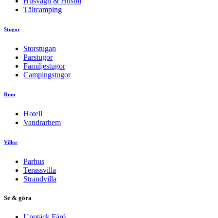
Husvagn & Husbil
Tältcamping
Stugor
Storstugan
Parstugor
Familjestugor
Campingstugor
Rum
Hotell
Vandrarhem
Villor
Parhus
Terassvilla
Strandvilla
Se & göra
Upptäck Fårö