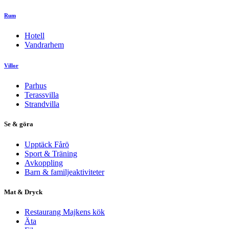
Rum
Hotell
Vandrarhem
Villor
Parhus
Terassvilla
Strandvilla
Se & göra
Upptäck Fårö
Sport & Träning
Avkoppling
Barn & familjeaktiviteter
Mat & Dryck
Restaurang Majkens kök
Äta