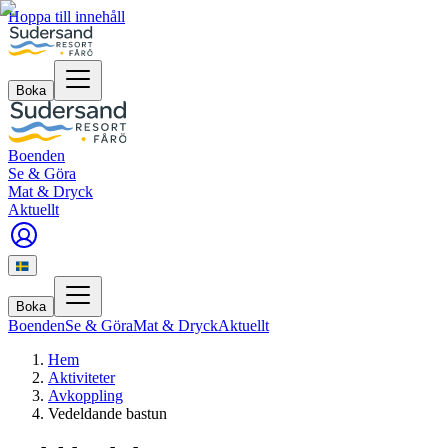
Hoppa till innehåll
Boka
Boenden
Se & Göra
Mat & Dryck
Aktuellt
Boka
Boenden
Se & Göra
Mat & Dryck
Aktuellt
Hem
Aktiviteter
Avkoppling
Vedeldande bastun