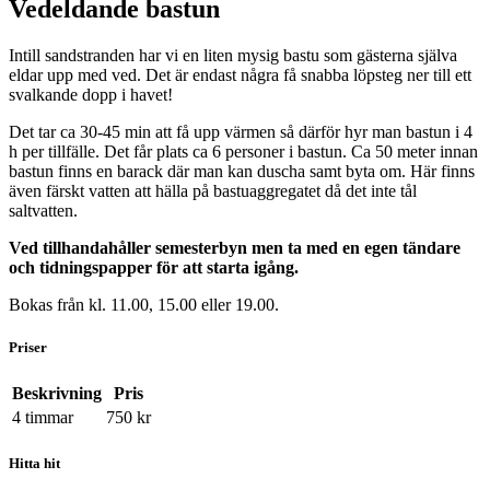
Vedeldande bastun
Intill sandstranden har vi en liten mysig bastu som gästerna själva
eldar upp med ved. Det är endast några få snabba löpsteg ner till ett
svalkande dopp i havet!
Det tar ca 30-45 min att få upp värmen så därför hyr man bastun i 4
h per tillfälle. Det får plats ca 6 personer i bastun. Ca 50 meter innan
bastun finns en barack där man kan duscha samt byta om. Här finns
även färskt vatten att hälla på bastuaggregatet då det inte tål
saltvatten.
Ved tillhandahåller semesterbyn men ta med en egen tändare
och tidningspapper för att starta igång.
Bokas från kl. 11.00, 15.00 eller 19.00.
Priser
Beskrivning
Pris
4 timmar
750
kr
Hitta hit