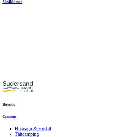
Skolklasser
Boende
Camping
Husvagn & Husbil
Tältcamping