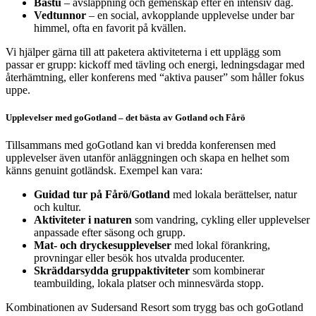
Bastu
– avslappning och gemenskap efter en intensiv dag.
Vedtunnor
– en social, avkopplande upplevelse under bar
himmel, ofta en favorit på kvällen.
Vi hjälper gärna till att paketera aktiviteterna i ett upplägg som
passar er grupp: kickoff med tävling och energi, ledningsdagar med
återhämtning, eller konferens med “aktiva pauser” som håller fokus
uppe.
Upplevelser med goGotland – det bästa av Gotland och Fårö
Tillsammans med goGotland kan vi bredda konferensen med
upplevelser även utanför anläggningen och skapa en helhet som
känns genuint gotländsk. Exempel kan vara:
Guidad tur på Fårö/Gotland
med lokala berättelser, natur
och kultur.
Aktiviteter i naturen
som vandring, cykling eller upplevelser
anpassade efter säsong och grupp.
Mat- och dryckesupplevelser
med lokal förankring,
provningar eller besök hos utvalda producenter.
Skräddarsydda gruppaktiviteter
som kombinerar
teambuilding, lokala platser och minnesvärda stopp.
Kombinationen av Sudersand Resort som trygg bas och goGotland