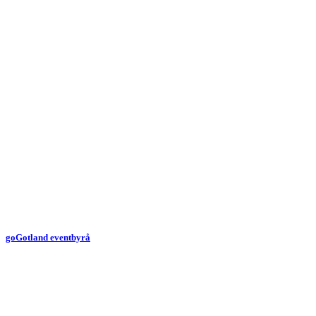
goGotland eventbyrå