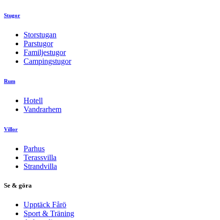
Stugor
Storstugan
Parstugor
Familjestugor
Campingstugor
Rum
Hotell
Vandrarhem
Villor
Parhus
Terassvilla
Strandvilla
Se & göra
Upptäck Fårö
Sport & Träning