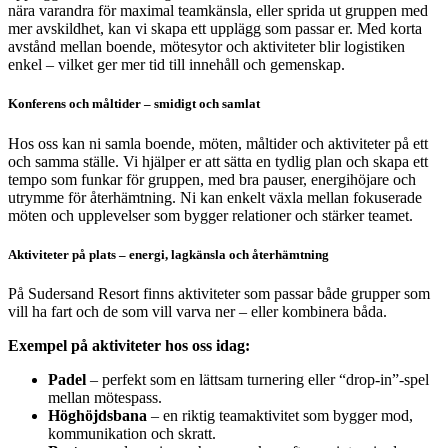
nära varandra för maximal teamkänsla, eller sprida ut gruppen med
mer avskildhet, kan vi skapa ett upplägg som passar er. Med korta
avstånd mellan boende, mötesytor och aktiviteter blir logistiken
enkel – vilket ger mer tid till innehåll och gemenskap.
Konferens och måltider – smidigt och samlat
Hos oss kan ni samla boende, möten, måltider och aktiviteter på ett
och samma ställe. Vi hjälper er att sätta en tydlig plan och skapa ett
tempo som funkar för gruppen, med bra pauser, energihöjare och
utrymme för återhämtning. Ni kan enkelt växla mellan fokuserade
möten och upplevelser som bygger relationer och stärker teamet.
Aktiviteter på plats – energi, lagkänsla och återhämtning
På Sudersand Resort finns aktiviteter som passar både grupper som
vill ha fart och de som vill varva ner – eller kombinera båda.
Exempel på aktiviteter hos oss idag:
Padel
– perfekt som en lättsam turnering eller “drop-in”-spel
mellan mötespass.
Höghöjdsbana
– en riktig teamaktivitet som bygger mod,
kommunikation och skratt.