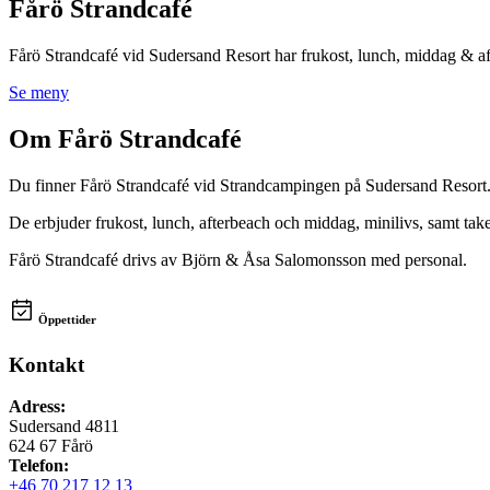
Fårö Strandcafé
Fårö Strandcafé vid Sudersand Resort har frukost, lunch, middag & a
Se meny
Om
Fårö Strandcafé
Du finner Fårö Strandcafé vid Strandcampingen på Sudersand Resort. 
De erbjuder frukost, lunch, afterbeach och middag, minilivs, samt tak
Fårö Strandcafé drivs av Björn & Åsa Salomonsson med personal.
Öppettider
Kontakt
Adress
:
Sudersand 4811
624 67
Fårö
Telefon
:
+46 70 217 12 13