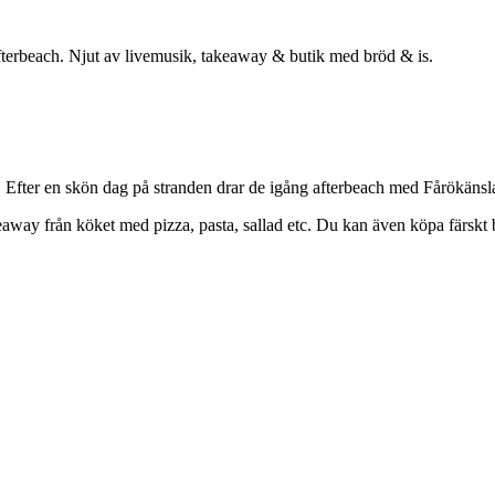
fterbeach. Njut av livemusik, takeaway & butik med bröd & is.
Efter en skön dag på stranden drar de igång afterbeach med Fårökänsla
eaway från köket med pizza, pasta, sallad etc. Du kan även köpa färskt 