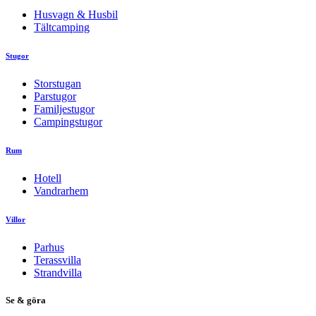
Husvagn & Husbil
Tältcamping
Stugor
Storstugan
Parstugor
Familjestugor
Campingstugor
Rum
Hotell
Vandrarhem
Villor
Parhus
Terassvilla
Strandvilla
Se & göra