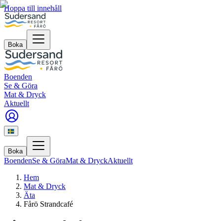
Hoppa till innehåll
Boka
Boenden
Se & Göra
Mat & Dryck
Aktuellt
Boka
Boenden
Se & Göra
Mat & Dryck
Aktuellt
Hem
Mat & Dryck
Äta
Fårö Strandcafé