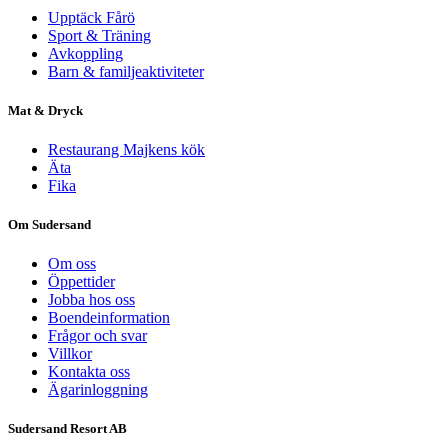
Upptäck Fårö
Sport & Träning
Avkoppling
Barn & familjeaktiviteter
Mat & Dryck
Restaurang Majkens kök
Äta
Fika
Om Sudersand
Om oss
Öppettider
Jobba hos oss
Boendeinformation
Frågor och svar
Villkor
Kontakta oss
Ägarinloggning
Sudersand Resort AB