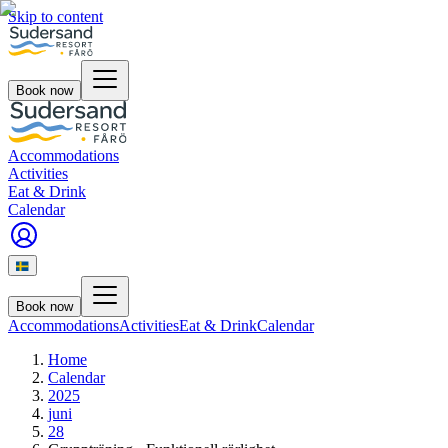
Skip to content
Book now
Accommodations
Activities
Eat & Drink
Calendar
Book now
Accommodations
Activities
Eat & Drink
Calendar
Home
Calendar
2025
juni
28