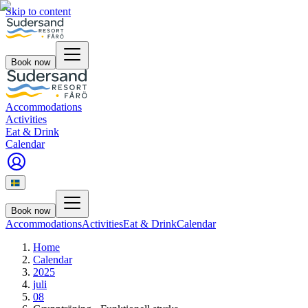
Skip to content
Book now
Accommodations
Activities
Eat & Drink
Calendar
Book now
Accommodations
Activities
Eat & Drink
Calendar
Home
Calendar
2025
juli
08