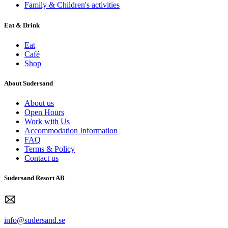
Family & Children's activities
Eat & Drink
Eat
Café
Shop
About Sudersand
About us
Open Hours
Work with Us
Accommodation Information
FAQ
Terms & Policy
Contact us
Sudersand Resort AB
info@sudersand.se