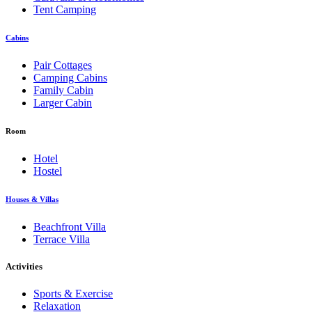
Tent Camping
Cabins
Pair Cottages
Camping Cabins
Family Cabin
Larger Cabin
Room
Hotel
Hostel
Houses & Villas
Beachfront Villa
Terrace Villa
Activities
Sports & Exercise
Relaxation