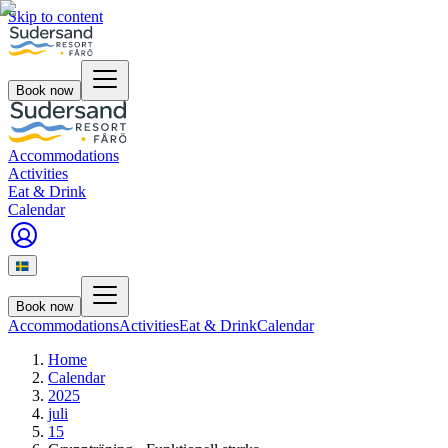
Skip to content
Book now
Accommodations
Activities
Eat & Drink
Calendar
Book now
Accommodations
Activities
Eat & Drink
Calendar
Home
Calendar
2025
juli
15