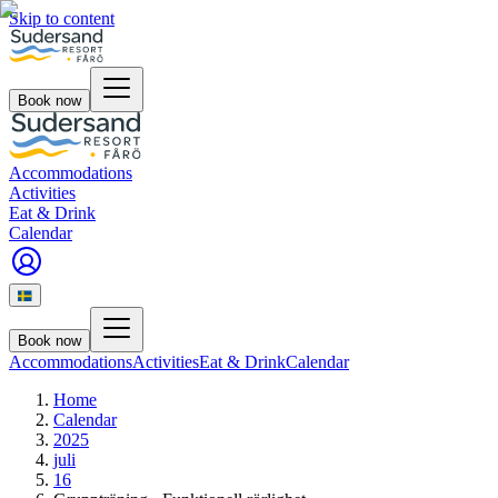
Skip to content
Book now
Accommodations
Activities
Eat & Drink
Calendar
Book now
Accommodations
Activities
Eat & Drink
Calendar
Home
Calendar
2025
juli
16