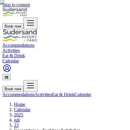
Skip to content
Book now
Accommodations
Activities
Eat & Drink
Calendar
Book now
Accommodations
Activities
Eat & Drink
Calendar
Home
Calendar
2025
juli
23