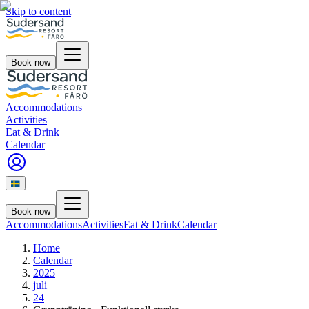
Skip to content
Book now
Accommodations
Activities
Eat & Drink
Calendar
Book now
Accommodations
Activities
Eat & Drink
Calendar
Home
Calendar
2025
juli
24