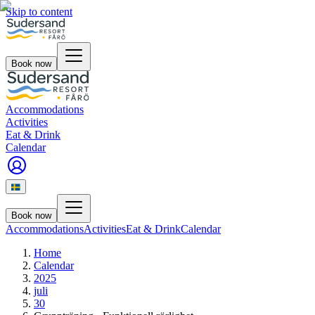
Skip to content
Book now
Accommodations
Activities
Eat & Drink
Calendar
Book now
Accommodations
Activities
Eat & Drink
Calendar
Home
Calendar
2025
juli
30