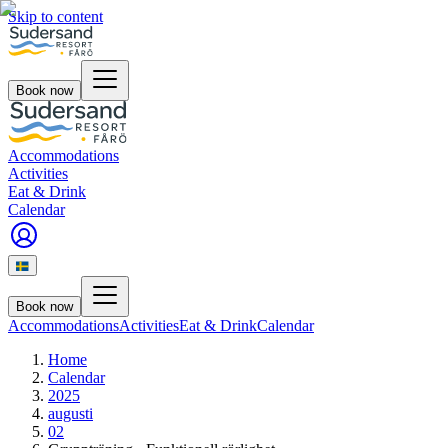
Skip to content
Book now
Accommodations
Activities
Eat & Drink
Calendar
Book now
Accommodations
Activities
Eat & Drink
Calendar
Home
Calendar
2025
augusti
02