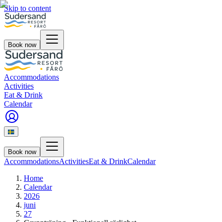
Skip to content
Book now
Accommodations
Activities
Eat & Drink
Calendar
Book now
Accommodations
Activities
Eat & Drink
Calendar
Home
Calendar
2026
juni
27