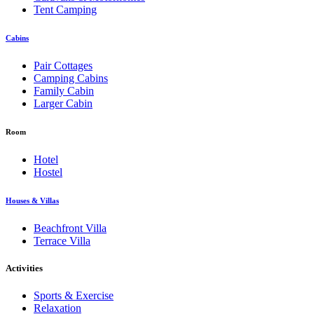
Tent Camping
Cabins
Pair Cottages
Camping Cabins
Family Cabin
Larger Cabin
Room
Hotel
Hostel
Houses & Villas
Beachfront Villa
Terrace Villa
Activities
Sports & Exercise
Relaxation