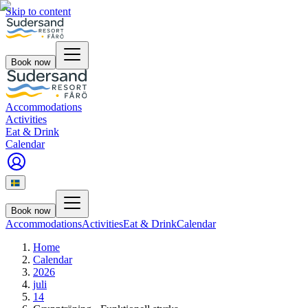
Skip to content
Book now
Accommodations
Activities
Eat & Drink
Calendar
Book now
Accommodations
Activities
Eat & Drink
Calendar
Home
Calendar
2026
juli
14