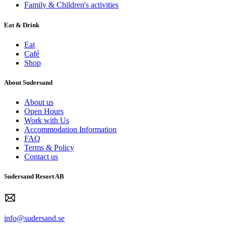
Family & Children's activities
Eat & Drink
Eat
Café
Shop
About Sudersand
About us
Open Hours
Work with Us
Accommodation Information
FAQ
Terms & Policy
Contact us
Sudersand Resort AB
info@sudersand.se