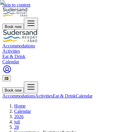
Skip to content
Book now
Accommodations
Activities
Eat & Drink
Calendar
Book now
Accommodations
Activities
Eat & Drink
Calendar
Home
Calendar
2026
juli
28