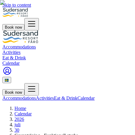
Skip to content
Book now
Accommodations
Activities
Eat & Drink
Calendar
Book now
Accommodations
Activities
Eat & Drink
Calendar
Home
Calendar
2026
juli
30