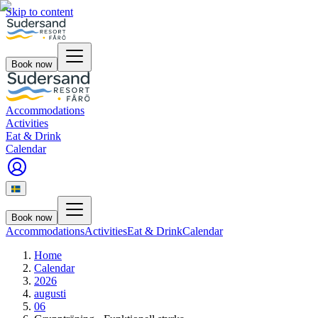
Skip to content
Book now
Accommodations
Activities
Eat & Drink
Calendar
Book now
Accommodations
Activities
Eat & Drink
Calendar
Home
Calendar
2026
augusti
06